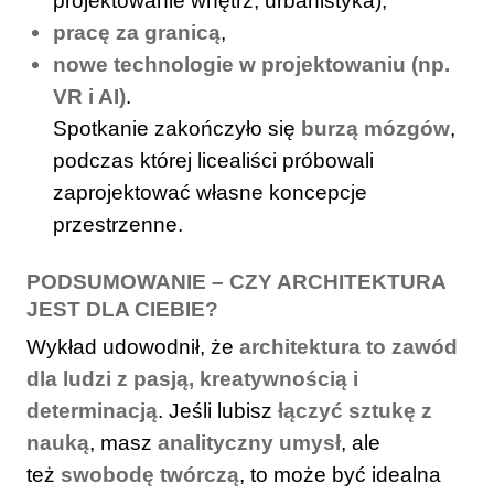
projektowanie wnętrz, urbanistyka),
pracę za granicą
,
nowe technologie w projektowaniu (np.
VR i AI)
.
Spotkanie zakończyło się
burzą mózgów
,
podczas której licealiści próbowali
zaprojektować własne koncepcje
przestrzenne.
PODSUMOWANIE – CZY ARCHITEKTURA
JEST DLA CIEBIE?
Wykład udowodnił, że
architektura to zawód
dla ludzi z pasją, kreatywnością i
determinacją
. Jeśli lubisz
łączyć sztukę z
nauką
, masz
analityczny umysł
, ale
też
swobodę twórczą
, to może być idealna