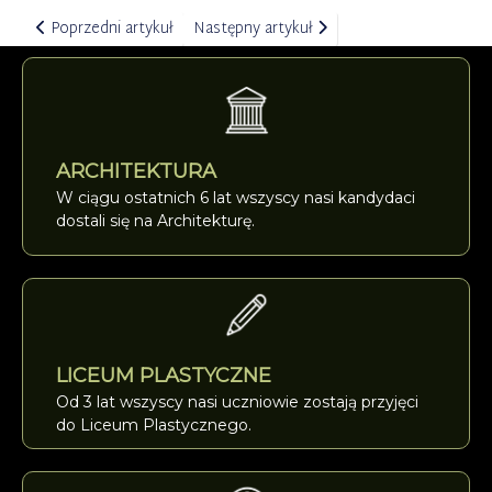
Poprzedni artykuł: Wernisaż wystawy URBAN THERMAL Często
Następny artykuł: WOŚP w Częstochowie 
Poprzedni artykuł
Następny artykuł
ARCHITEKTURA
W ciągu ostatnich 6 lat wszyscy nasi kandydaci
dostali się na Architekturę.
LICEUM PLASTYCZNE
Od 3 lat wszyscy nasi uczniowie zostają przyjęci
do Liceum Plastycznego.