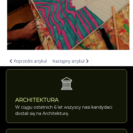
Poprzedni artykuł: WERNISAŻ "Bo 45 min w szkole to za mało" 
Następny artykuł: Ferie artystyczne dla 
Poprzedni artykuł
Następny artykuł
ARCHITEKTURA
W ciągu ostatnich 6 lat wszyscy nasi kandydaci
dostali się na Architekturę.