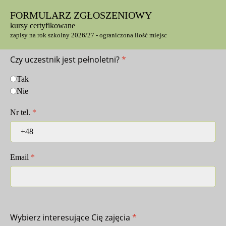
FORMULARZ ZGŁOSZENIOWY
kursy certyfikowane
zapisy na rok szkolny 2026/27 - ograniczona ilość miejsc
Czy uczestnik jest pełnoletni?
*
Tak
Nie
Nr tel.
*
Email
*
Wybierz interesujące Cię zajęcia
*