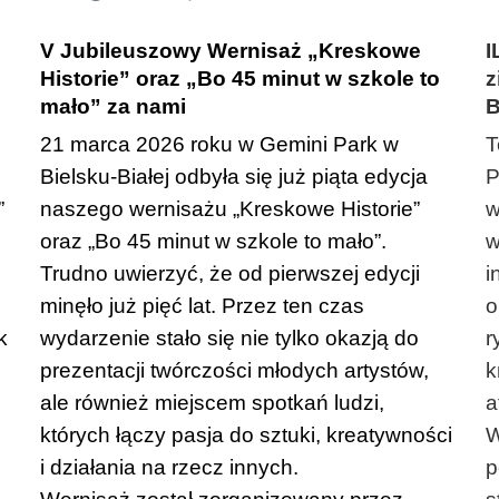
V Jubileuszowy Wernisaż „Kreskowe
I
Historie” oraz „Bo 45 minut w szkole to
z
mało” za nami
B
21 marca 2026 roku w Gemini Park w
T
Bielsku-Białej odbyła się już piąta edycja
P
”
naszego wernisażu „Kreskowe Historie”
w
oraz „Bo 45 minut w szkole to mało”.
w
Trudno uwierzyć, że od pierwszej edycji
i
minęło już pięć lat. Przez ten czas
o
k
wydarzenie stało się nie tylko okazją do
r
prezentacji twórczości młodych artystów,
k
ale również miejscem spotkań ludzi,
a
których łączy pasja do sztuki, kreatywności
W
i działania na rzecz innych.
p