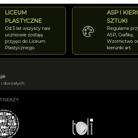
LICEUM
ASP I KIER
PLASTYCZNE
SZTUKI
Od 3 lat wszyscy nasi
Regularne przy
uczniowie zostają
ASP, Grafikę,
przyjęci do Liceum
Wzornictwo or
Plastycznego.
kierunki art.
je
 i dorosłych
TNERZY