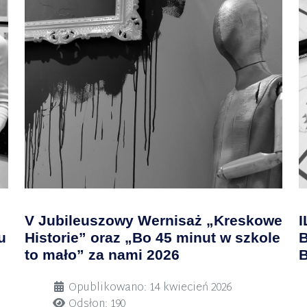
V Jubileuszowy Wernisaż „Kreskowe
I
u
Historie” oraz „Bo 45 minut w szkole
B
to mało” za nami 2026
B
Szczegóły
S
Opublikowano: 14 kwiecień 2026
Odsłon: 190