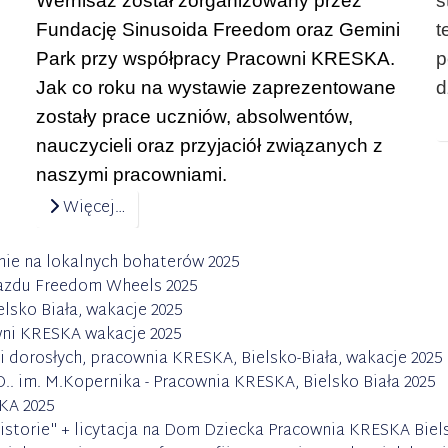
Wernisaż został zorganizowany przez
s
Fundację Sinusoida Freedom oraz Gemini
t
Park przy współpracy
Pracowni KRESKA
.
p
Jak co roku na wystawie zaprezentowane
d
zostały prace uczniów, absolwentów,
nauczycieli oraz przyjaciół związanych z
naszymi pracowniami.
Więcej…
nie na lokalnych bohaterów 2025
azdu Freedom Wheels 2025
elsko Biała, wakacje 2025
wni KRESKA wakacje 2025
 dorosłych, pracownia KRESKA, Bielsko-Biała, wakacje 2025
im. M.Kopernika - Pracownia KRESKA, Bielsko Biała 2025
KA 2025
orie" + licytacja na Dom Dziecka Pracownia KRESKA Biels