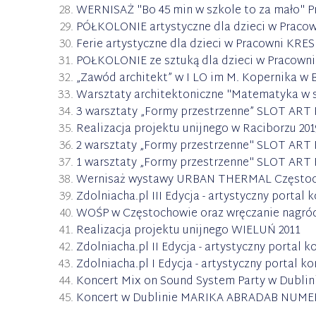
WERNISAŻ "Bo 45 min w szkole to za mało" P
PÓŁKOLONIE artystyczne dla dzieci w Praco
Ferie artystyczne dla dzieci w Pracowni KRES
POŁKOLONIE ze sztuką dla dzieci w Pracown
„Zawód architekt” w I LO im M. Kopernika w Bi
Warsztaty architektoniczne "Matematyka w s
3 warsztaty „Formy przestrzenne” SLOT ART
Realizacja projektu unijnego w Raciborzu 201
2 warsztaty „Formy przestrzenne" SLOT ART
1 warsztaty „Formy przestrzenne" SLOT ART
Wernisaż wystawy URBAN THERMAL Częstoc
Zdolniacha.pl III Edycja - artystyczny porta
WOŚP w Częstochowie oraz wręczanie nagród
Realizacja projektu unijnego WIELUŃ 2011
Zdolniacha.pl II Edycja - artystyczny portal
Zdolniacha.pl I Edycja - artystyczny portal 
Koncert Mix on Sound System Party w Dublini
Koncert w Dublinie MARIKA ABRADAB NUMER