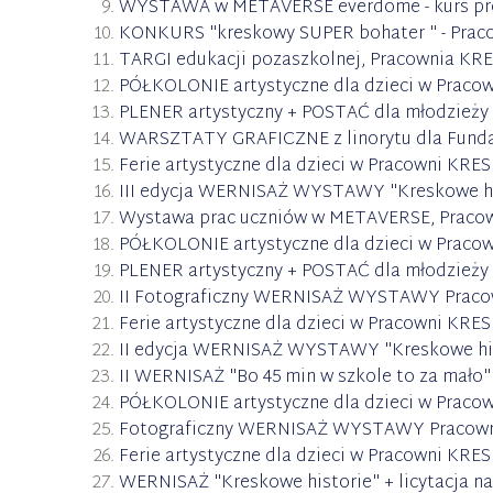
WYSTAWA w METAVERSE everdome - kurs proje
KONKURS "kreskowy SUPER bohater " - Praco
TARGI edukacji pozaszkolnej, Pracownia KRES
PÓŁKOLONIE artystyczne dla dzieci w Praco
PLENER artystyczny + POSTAĆ dla młodzieży i
WARSZTATY GRAFICZNE z linorytu dla Fundac
Ferie artystyczne dla dzieci w Pracowni KRES
III edycja WERNISAŻ WYSTAWY "Kreskowe hist
Wystawa prac uczniów w METAVERSE, Praco
PÓŁKOLONIE artystyczne dla dzieci w Praco
PLENER artystyczny + POSTAĆ dla młodzieży i
II Fotograficzny WERNISAŻ WYSTAWY Pracow
Ferie artystyczne dla dzieci w Pracowni KRE
II edycja WERNISAŻ WYSTAWY "Kreskowe histo
II WERNISAŻ "Bo 45 min w szkole to za mało"
PÓŁKOLONIE artystyczne dla dzieci w Praco
Fotograficzny WERNISAŻ WYSTAWY Pracownia
Ferie artystyczne dla dzieci w Pracowni KRES
WERNISAŻ "Kreskowe historie" + licytacja n