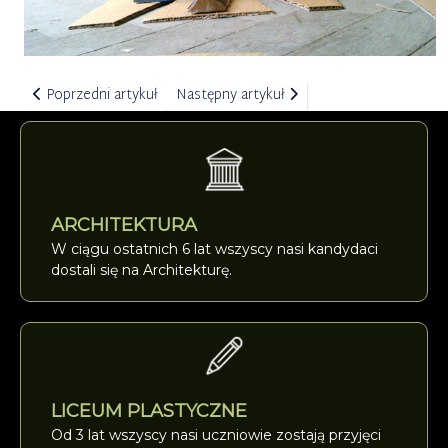
Poprzedni artykuł: 2 warsztaty „Formy przestrzenne" SLOT ART
Następny artykuł: Wernisaż wystawy U
Poprzedni artykuł
Następny artykuł
ARCHITEKTURA
W ciągu ostatnich 6 lat wszyscy nasi kandydaci
dostali się na Architekturę.
LICEUM PLASTYCZNE
Od 3 lat wszyscy nasi uczniowie zostają przyjęci