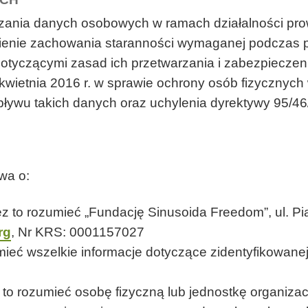
zania danych osobowych w ramach działalności pr
enie zachowania staranności wymaganej podczas p
tyczącymi zasad ich przetwarzania i zabezpieczen
kwietnia 2016 r. w sprawie ochrony osób fizycznyc
ywu takich danych oraz uchylenia dyrektywy 95/46
wa o:
ez to rozumieć „Fundację Sinusoida Freedom”, ul. Pi
rg
, Nr KRS: 0001157027
mieć wszelkie informacje dotyczące zidentyfikowanej
 to rozumieć osobę fizyczną lub jednostkę organiz