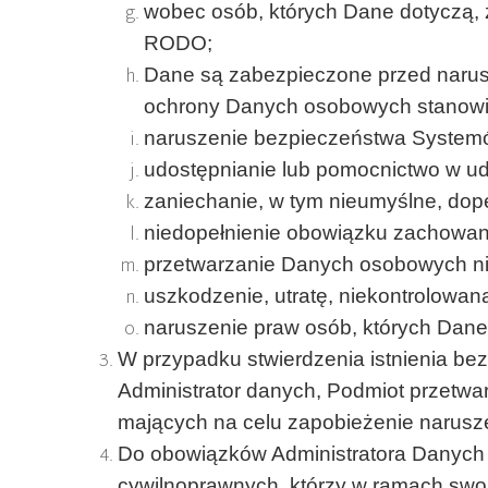
wobec osób, których Dane dotyczą, z
RODO;
Dane są zabezpieczone przed narusz
ochrony Danych osobowych stanowi
naruszenie bezpieczeństwa Systemó
udostępnianie lub pomocnictwo w u
zaniechanie, w tym nieumyślne, do
niedopełnienie obowiązku zachowan
przetwarzanie Danych osobowych nie
uszkodzenie, utratę, niekontrolowa
naruszenie praw osób, których Dane
W przypadku stwierdzenia istnienia b
Administrator danych, Podmiot przetwa
mających na celu zapobieżenie narusze
Do obowiązków Administratora Danych 
cywilnoprawnych, którzy w ramach swo