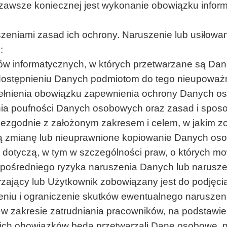
awsze koniecznej jest wykonanie obowiązku informacy
eniami zasad ich ochrony. Naruszenie lub usiłowan
:
w informatycznych, w których przetwarzane są Da
dostępnieniu Danych podmiotom do tego nieupoważ
pełnienia obowiązku zapewnienia ochrony Danych o
ia poufności Danych osobowych oraz zasad i sposo
zgodnie z założonym zakresem i celem, w jakim zo
ną zmianę lub nieuprawnione kopiowanie Danych os
 dotyczą, w tym w szczególności praw, o których m
ezpośredniego ryzyka naruszenia Danych lub narus
rzający lub Użytkownik zobowiązany jest do podjęci
niu i ograniczenie skutków ewentualnego naruszen
w zakresie zatrudniania pracowników, na podstawi
ich obowiązków będą przetwarzali Dane osobowe, n