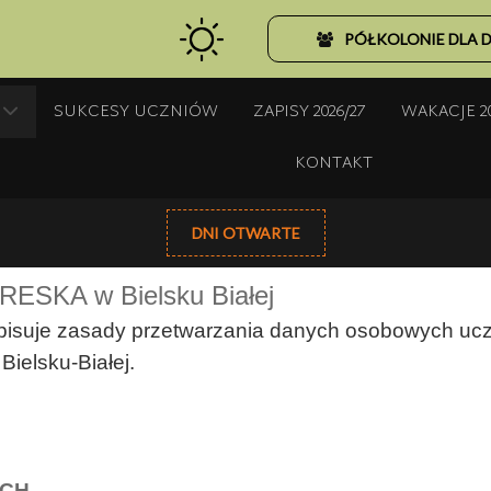
PÓŁKOLONIE DLA D
SUKCESY UCZNIÓW
ZAPISY 2026/27
WAKACJE 2
KONTAKT
DNI OTWARTE
KRESKA w Bielsku Białej
pisuje zasady przetwarzania danych osobowych ucz
ielsku-Białej.
YCH