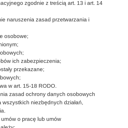
jnego zgodnie z treścią art. 13 i art. 14
ie naruszenia zasad przetwarzania i
ne osobowe;
nionym;
sobowych;
bów ich zabezpieczenia;
stały przekazane;
obowych;
owa w art. 15-18 RODO.
zenia zasad ochrony danych osobowych
a wszystkich niezbędnych działań,
ia.
e umów o pracę lub umów
ależy: