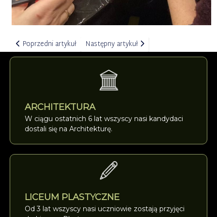
Poprzedni artykuł: PLENER artystyczny + POSTAĆ dla młodzieży 
Następny artykuł: Ferie artystyczne dla 
Poprzedni artykuł
Następny artykuł
ARCHITEKTURA
W ciągu ostatnich 6 lat wszyscy nasi kandydaci
dostali się na Architekturę.
LICEUM PLASTYCZNE
Od 3 lat wszyscy nasi uczniowie zostają przyjęci