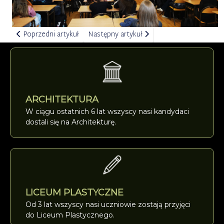
Poprzedni artykuł: PLENER artystyczny + POSTAĆ dla młodzieży i
Następny artykuł: Ferie artystyczne dla 
Poprzedni artykuł
Następny artykuł
ARCHITEKTURA
W ciągu ostatnich 6 lat wszyscy nasi kandydaci
dostali się na Architekturę.
LICEUM PLASTYCZNE
Od 3 lat wszyscy nasi uczniowie zostają przyjęci
do Liceum Plastycznego.