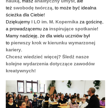
nauką
, masz
analityczny umysł
, ale
też
swobodę twórczą
, to może być idealna
ścieżka dla Ciebie!
Dziękujemy
I LO im. M. Kopernika
za gościnę,
a prowadzącemu za
inspirujące spotkanie
!
Mamy nadzieję, że dla wielu uczniów był
to
pierwszy krok w kierunku wymarzonej
kariery
.
Chcesz wiedzieć więcej? Śledź nasze
kolejne wydarzenia dotyczące zawodów
kreatywnych!