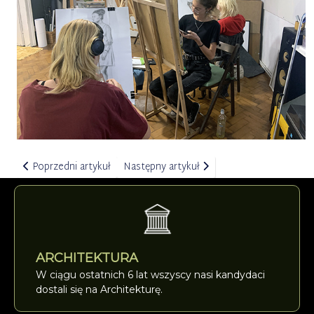
Poprzedni artykuł: PÓŁKOLONIE artystyczne dla dzieci w Prac
Następny artykuł: II Fotograficzny WER
Poprzedni artykuł
Następny artykuł
ARCHITEKTURA
W ciągu ostatnich 6 lat wszyscy nasi kandydaci
dostali się na Architekturę.